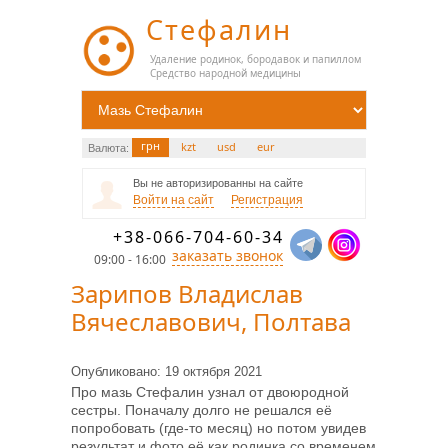
Стефалин
Удаление родинок, бородавок и папиллом
Средство народной медицины
грн
kzt
usd
eur
Валюта:
Вы не авторизированны на сайте
Войти на сайт
Регистрация
+38-066-704-60-34
заказать звонок
09:00 - 16:00
Зарипов Владислав
Вячеславович, Полтава
Опубликовано: 19 октября 2021
Про мазь Стефалин узнал от двоюродной
сестры. Поначалу долго не решался её
попробовать (где-то месяц) но потом увидев
результат и фото её как родинка со временем