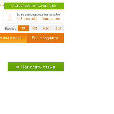
нтакты
БЕСПЛАТНАЯ КОНСУЛЬТАЦИЯ
Вы не авторизированны на сайте
Войти на сайт
Регистрация
грн
kzt
usd
eur
Валюта:
зывы о мази
Все о родинках
Написать отзыв