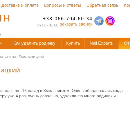
Доставка и оплата
Вопросы и ответы
Обратная связь
Ко
ин
+38-066-704-60-34
заказать звонок
09:00 - 16:00
м
и
Как удалить родинку
Купить
Nail Experts
От
на Елена, Хмельницкий
ницкий
з мазь лет 15 назад в Хмельницком. Очень обрадовалась когда
Беру уже 4 раз, очень довольна, удалила ею много родинок и