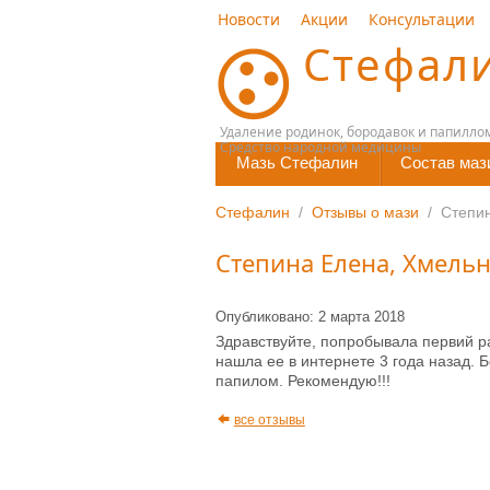
Новости
Акции
Консультации
Стефал
Удаление родинок, бородавок и папилло
Средство народной медицины
Мазь Стефалин
Состав маз
Стефалин
/
Отзывы о мази
/
Степи
Степина Елена, Хмель
Опубликовано: 2 марта 2018
Здравствуйте, попробывала первий ра
нашла ее в интернете 3 года назад. 
папилом. Рекомендую!!!
все отзывы