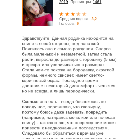
2019
Просмотры:
1461
Средняя оценка:
3,2
Голосов:
9
Здравствуйте. Данная родинка находится на
спине с левой стороны, под лопаткой.
Появилась она с самого рождения. Сперва
была маленькой и незаметной, затем стала
расти, выросла до размера с горошину (5 мм)
и прекратила увеличиваться в размерах.
Стала чем-то похожа на бородавку, округлой
формы, немного свисает, имеет светло-
коричневый окрас. Последнее время
доставляет некоторый дискомфорт - чешется,
но не всегда, а лишь периодически.
Сколько она есть - всегда беспокоюсь по
поводу нее, переживаю, что сковырну,
поэтому боюсь даже задевать, повредить
(например, натираясь мочалкой или почесав
спину) - так как знаю, что повреждение может
привести к неоднозначным последствиям.
Следовало бы обратиться к врачам уже
давно, но не могу по многим причинам: страх