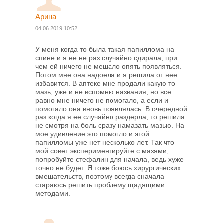
Арина
04.06.2019 10:52
У меня когда то была такая папиллома на
спине и я ее не раз случайно сдирала, при
чем ей ничего не мешало опять появляться.
Потом мне она надоела и я решила от нее
избавится. В аптеке мне продали какую то
мазь, уже и не вспомню названия, но все
равно мне ничего не помогало, а если и
помогало она вновь появлялась. В очередной
раз когда я ее случайно раздерла, то решила
не смотря на боль сразу намазать мазью. На
мое удивление это помогло и этой
папилломы уже нет несколько лет. Так что
мой совет экспериментируйте с мазями,
попробуйте стефалин для начала, ведь хуже
точно не будет. Я тоже боюсь хирургических
вмешательств, поэтому всегда сначала
стараюсь решить проблему щадящими
методами.