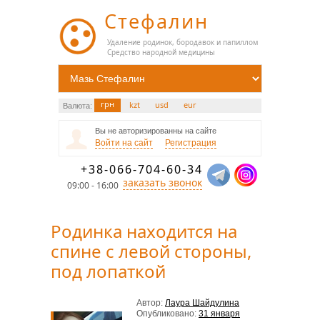
Стефалин
Удаление родинок, бородавок и папиллом
Средство народной медицины
грн
kzt
usd
eur
Валюта:
Вы не авторизированны на сайте
Войти на сайт
Регистрация
+38-066-704-60-34
заказать звонок
09:00 - 16:00
Родинка находится на
спине с левой стороны,
под лопаткой
Автор:
Лаура Шайдулина
Опубликовано:
31 января