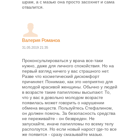
шрам, а с мазью она просто засохнет и сама
отвалится.
Валерия Романоа
31.05.2019 21:35
Проконсультироваться у врача все-таки
нужно, даже для личного спокойствия. Но на
первый взгляд ничего у вас страшного нет.
Разве что косметический дискомфорт
причиняет. Понимаю, как это неприятно для
молодой красивой женщины. Обычно у людей
в возрасте такие папилломы высыпают. То,
что у вас в довольно молодом возрасте
появилась может говорить о нарушении
обмена веществ. Пользуйтесь Стефалином,
он должен помочь. За безопасность средства
не переживайте - он безвреден. Не
запускайте, иначе папилломы по всему телу
расползутся. Но если новый нарост где-то все
же появится - сразу смазывайте мазью.