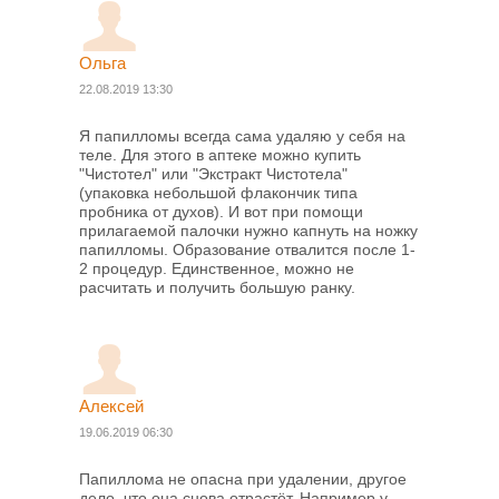
Ольга
22.08.2019 13:30
Я папилломы всегда сама удаляю у себя на
теле. Для этого в аптеке можно купить
"Чистотел" или "Экстракт Чистотела"
(упаковка небольшой флакончик типа
пробника от духов). И вот при помощи
прилагаемой палочки нужно капнуть на ножку
папилломы. Образование отвалится после 1-
2 процедур. Единственное, можно не
расчитать и получить большую ранку.
Алексей
19.06.2019 06:30
Папиллома не опасна при удалении, другое
дело, что она снова отрастёт. Например у