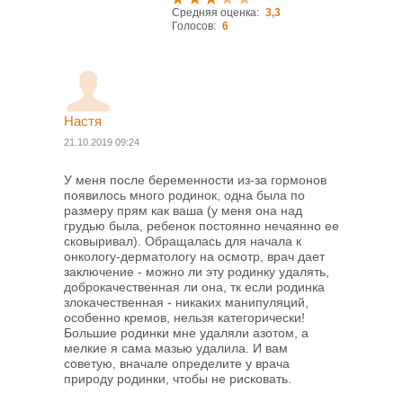
Средняя оценка:
3,3
Голосов:
6
Настя
21.10.2019 09:24
У меня после беременности из-за гормонов
появилось много родинок, одна была по
размеру прям как ваша (у меня она над
грудью была, ребенок постоянно нечаянно ее
сковыривал). Обращалась для начала к
онкологу-дерматологу на осмотр, врач дает
заключение - можно ли эту родинку удалять,
доброкачественная ли она, тк если родинка
злокачественная - никаких манипуляций,
особенно кремов, нельзя категорически!
Большие родинки мне удаляли азотом, а
мелкие я сама мазью удалила. И вам
советую, вначале определите у врача
природу родинки, чтобы не рисковать.