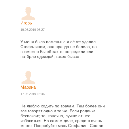
Игорь
19.06.2019 06:27
У меня была поменьше я её же удалил
Стефалином, она правда не болела, но
возможно Вы её как-то повредили или
натёрло одеждой, такое бывает.
Марина
17.06.2019 15:46
Не люблю ходить по врачам. Тем более они
все говорят одно и то же. Если родинка
беспокоит, то, конечно, лучше от нее
избавиться. На самом деле, средств очень
много. Попробуйте мазь Стефалин. Состав