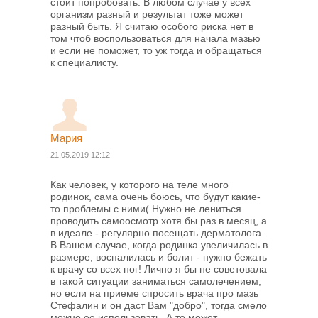
стоит попробовать. В любом случае у всех
организм разный и результат тоже может
разный быть. Я считаю особого риска нет в
том чтоб воспользоваться для начала мазью
и если не поможет, то уж тогда и обращаться
к специалисту.
Мария
21.05.2019 12:12
Как человек, у которого на теле много
родинок, сама очень боюсь, что будут какие-
то проблемы с ними( Нужно не лениться
проводить самоосмотр хотя бы раз в месяц, а
в идеале - регулярно посещать дерматолога.
В Вашем случае, когда родинка увеличилась в
размере, воспалилась и болит - нужно бежать
к врачу со всех ног! Лично я бы не советовала
в такой ситуации заниматься самолечением,
но если на приеме спросить врача про мазь
Стефалин и он даст Вам "добро", тогда смело
можно ее использовать. А то может