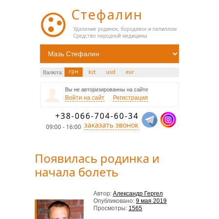
Стефалин
Удаление родинок, бородавок и папиллом
Средство народной медицины
грн
kzt
usd
eur
Валюта:
Вы не авторизированны на сайте
Войти на сайт
Регистрация
+38-066-704-60-34
заказать звонок
09:00 - 16:00
Появилась родинка и
начала болеть
Автор:
Александр Гергел
Опубликовано:
9 мая 2019
Просмотры:
1565