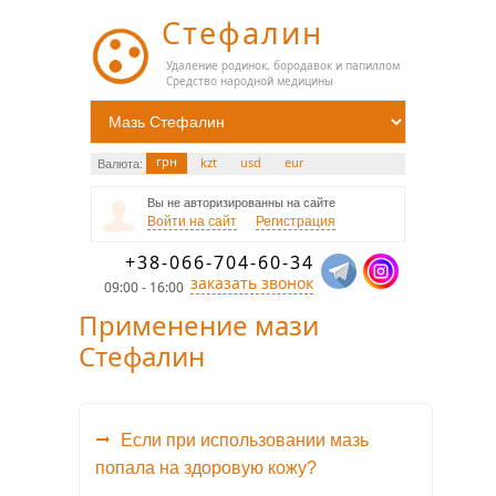
Стефалин
Удаление родинок, бородавок и папиллом
Средство народной медицины
грн
kzt
usd
eur
Валюта:
Вы не авторизированны на сайте
Войти на сайт
Регистрация
+38-066-704-60-34
заказать звонок
09:00 - 16:00
Применение мази
Стефалин
Если при использовании мазь
попала на здоровую кожу?